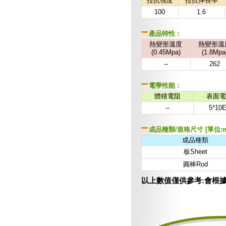
拉抗強度
拉抗伸長率
100
1.6
產品特性：
熱變形溫度
熱變形溫
(0.45Mpa)
(1.8Mpa
--
262
電學性能：
體積電阻
表面電
--
5*10
成品種類/規格尺寸 [單位:
成品種類
板Sheet
圓棒Rod
以上數值僅供參考:會根